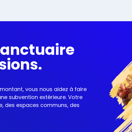
Sanctuaire
sions.
 montant, vous nous aidez à faire
une subvention extérieure. Votre
elle, des espaces communs, des