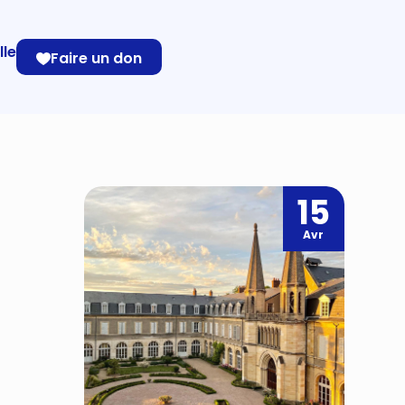
lle
Faire un don
15
Avr