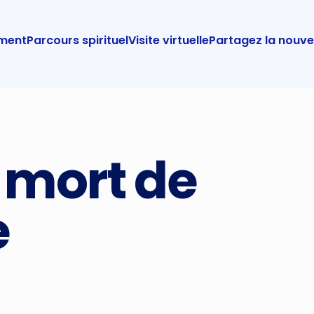
ement
Parcours spirituel
Visite virtuelle
Partagez la nouve
a mort de
e