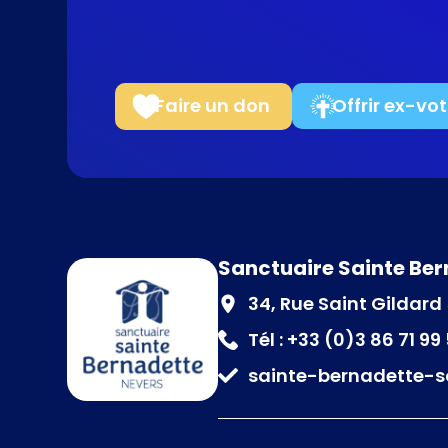
Faire un don
Offrir ex-vo
Sanctuaire Sainte Be
34, Rue Saint Gildar
Tél : +33 (0)3 86 71 99
sainte-bernadette-s