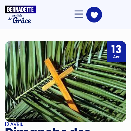
13
Avr
13 AVRIL