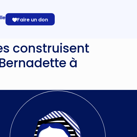
lle
Faire un don
s construisent
 Bernadette à