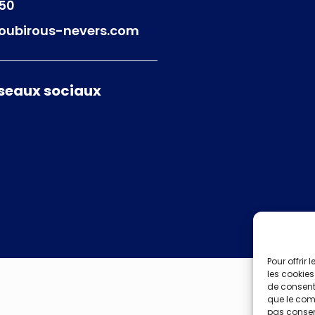
 50
oubirous-nevers.com
éseaux sociaux
2024
Pour offrir
les cookies
de consenti
que le comp
pas consent