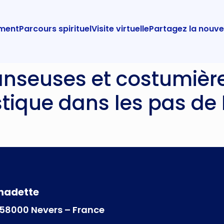
ement
Parcours spirituel
Visite virtuelle
Partagez la nouve
nseuses et costumière
stique dans les pas de
rnadette
d 58000 Nevers – France